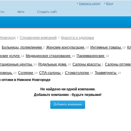
Сменить город
Вход
сть
Авто
Создать сайт
Новгород
/
Справочник компаний
/
Красота и здоровье
Больницы, поликлиники
Женские консультации
Интимные товары
К
6
2
10
10
ские услуги
Медицинское страхование
Парикмахерские
14
10
10
итационные центры
Родильные дома
Салоны красоты
Салоны оптик
10
10
1
 помощь
Солярии
СПА-салоны
Стоматологии
Травмпункты
10
10
2
11
10
 оптики в Нижнем Новгороде
Не найдено ни одной компании.
Добавьте компанию - будьте первыми!
Добавить компанию