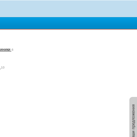
линики
6
и
10